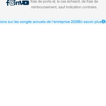
frais de porte et, le cas échéant, de frais de
remboursement, sauf indication contraire.
ons sur les congés annuels de l’entreprise 2026
En savoir plus
I