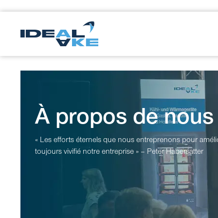
À propos de nous
« Les efforts éternels que nous entreprenons pour améli
toujours vivifié notre entreprise » – Peter Habersatter