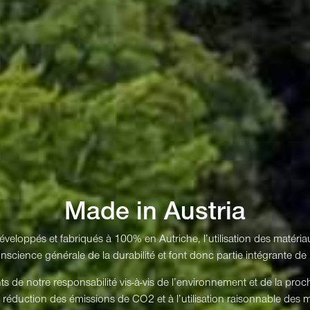
Made in Austria
eloppés et fabriqués à 100% en Autriche, l’utilisation des matéria
cience générale de la durabilité et font donc partie intégrante de n
de notre responsabilité vis-à-vis de l’environnement et de la pro
réduction des émissions de CO2 et à l’utilisation raisonnable des ma