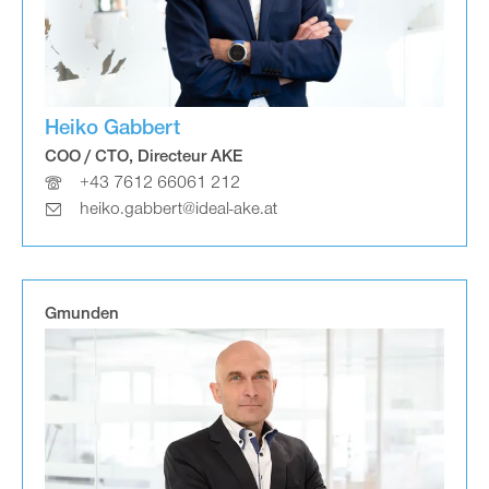
Heiko Gabbert
COO / CTO, Directeur AKE
+43 7612 66061 212
heiko.gabbert@ideal-ake.at
Gmunden