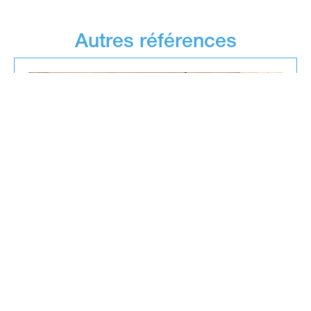
Autres références
Salzburg, Autriche
IMLAUER Palais Mirabell
En savoir plus