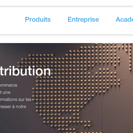
Produits
Entreprise
Acad
tribution
 commerce
et une
rmations sur les
resser à notre