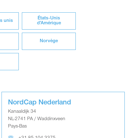
États-Unis
s unis
d'Amérique
Norvège
NordCap Nederland
Kanaaldijk 34
NL-2741 PA / Waddinxveen
Pays-Bas