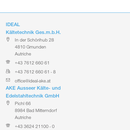
IDEAL
Kältetechnik Ges.m.b.H.
In der Schörihub 28
4810 Gmunden
Autriche
+43 7612 660 61
+43 7612 660 61 - 8
office@ideal-ake.at
AKE Ausseer Kälte- und
Edelstahltechnik GmbH
Pichl 66
8984 Bad Mitterndorf
Autriche
+43 3624 21100 - 0