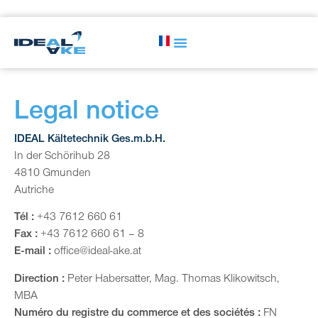
Legal notice
IDEAL Kältetechnik Ges.m.b.H.
In der Schörihub 28
4810 Gmunden
Autriche
Tél :
+43 7612 660 61
Fax :
+43 7612 660 61 – 8
E-mail :
office@ideal-ake.at
Direction :
Peter Habersatter, Mag. Thomas Klikowitsch,
MBA
Numéro du registre du commerce et des sociétés :
FN