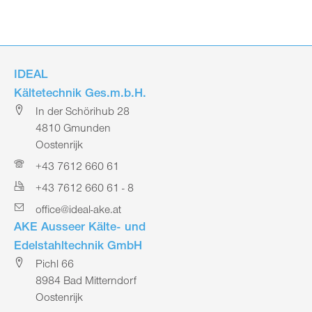
IDEAL
Kältetechnik Ges.m.b.H.
In der Schörihub 28
4810 Gmunden
Oostenrijk
+43 7612 660 61
+43 7612 660 61 - 8
office@ideal-ake.at
AKE Ausseer Kälte- und
Edelstahltechnik GmbH
Pichl 66
8984 Bad Mitterndorf
Oostenrijk