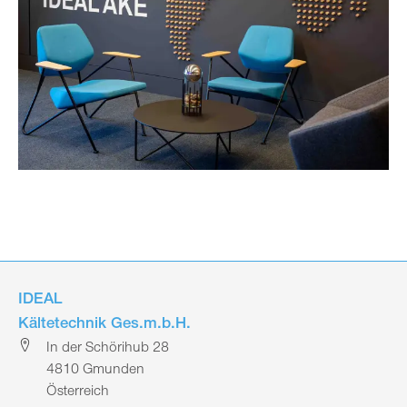
IDEAL
Kältetechnik Ges.m.b.H.
In der Schörihub 28
4810 Gmunden
Österreich