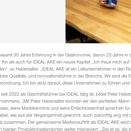
sgesamt 35 Jahre Erfahrung in der Gastronomie, davon 23 Jahre in d
ihn als auch für IDEAL AKE ein neues Kapitel: „Ich freue mich auf
en“, so Habersatter. „IDEAL AKE ist ein Leitunternehmen in den R
uter Qualitäts- und Innovationsführer in der Branche. Wir sind di
ordnung. Ich bin stolz darauf, diese Unternehmen zu führen und w
eit 2022 als Geschäftsführer bei IDEAL tätig ist, bildet Peter Habe
rnehmens. „Mit Peter Habersatter konnten wir den perfekten Mann
ise, seine Marktkenntnis und seine Entschlossenheit sprechen für i
bei, wie aus der Vergangenheit gewohnt, auch zukünftig eng mit
lz zusammen. Der gemeinsame Markenauftritt als IDEAL AKE wird se
eiden Produktionsstandorten weiter intensiviert. „Ziel ist es, die