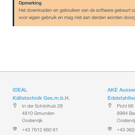
Opmerking
Het downloaden en gebruiken van de software gebeurt op e
voor eigen gebruik en mag niet aan derden worden door
IDEAL
AKE Aussee
Kältetechnik Ges.m.b.H.
Edelstahlt
In der Schörihub 28
Pichl 66
4810 Gmunden
8984 Bad
Oostenrijk
Oostenri
+43 7612 660 61
+43 362