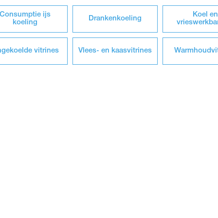
Consumptie ijs
Koel en
Drankenkoeling
koeling
vrieswerkb
gekoelde vitrines
Vlees- en kaasvitrines
Warmhoudvit