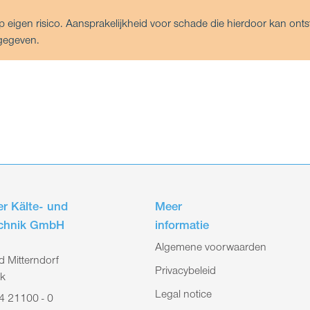
igen risico. Aansprakelijkheid voor schade die hierdoor kan ontsta
gegeven.
r Kälte- und
Meer
echnik GmbH
informatie
Algemene voorwaarden
 Mitterndorf
Privacybeleid
jk
Legal notice
4 21100 - 0