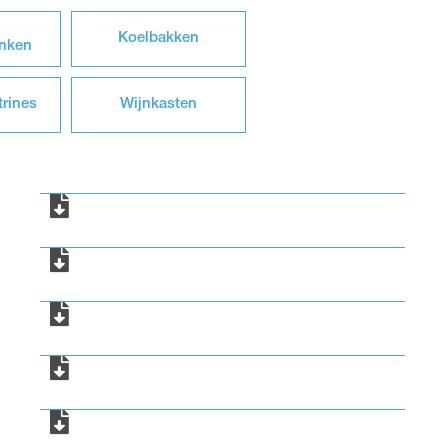
Koelbakken
anken
rines
Wijnkasten