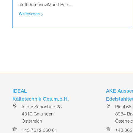
stellt dem VinziMarkt Bad...
Weiterlesen
IDEAL
AKE Aussee
Kältetechnik Ges.m.b.H.
Edelstahlt
In der Schörihub 28
Pichl 66
4810 Gmunden
8984 Bad
Österreich
Österrei
+43 7612 660 61
+43 362