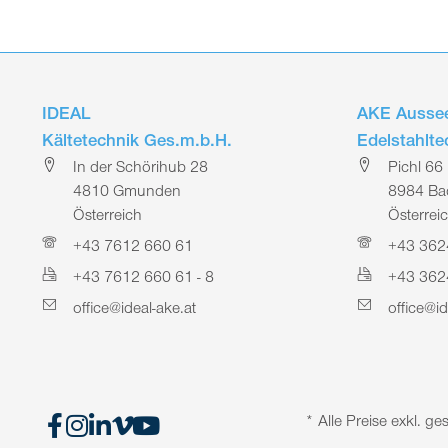
IDEAL
AKE Aussee
Kältetechnik Ges.m.b.H.
Edelstahlt
In der Schörihub 28
Pichl 66
4810 Gmunden
8984 Bad
Österreich
Österrei
+43 7612 660 61
+43 362
+43 7612 660 61 - 8
+43 362
office@ideal-ake.at
office@id
* Alle Preise exkl. 