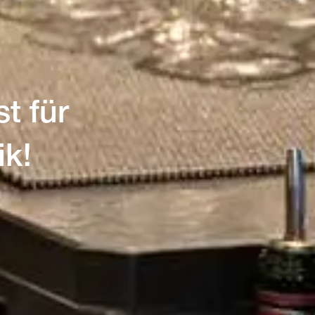
st für
k!