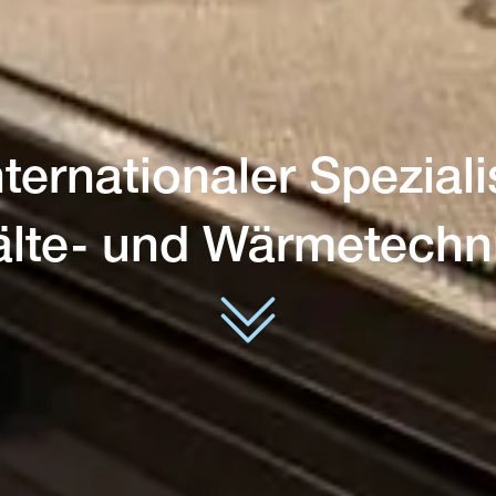
nternationaler Speziali
älte- und Wärmetechni